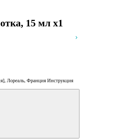
ротка, 15 мл
x1
ия], Лореаль, Франция
Инструкция