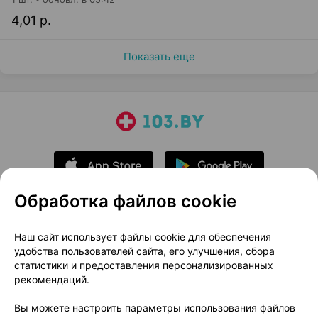
4,01 р.
Показать еще
Обработка файлов cookie
О проекте
Новости проекта
Наш сайт использует файлы cookie для обеспечения
удобства пользователей сайта, его улучшения, сбора
Размещение рекламы
Медицинский маркетинг
статистики и предоставления персонализированных
Публичный договор
Доставка
рекомендаций.
Пользовательское соглашение
Вы можете настроить параметры использования файлов
Способы оплаты
Вакансии
Партнеры