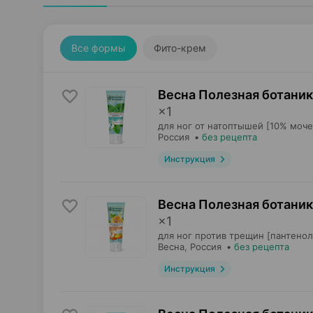
Все формы
Фито-крем
Весна Полезная ботаник
×
1
для ног от натоптышей [10% моче
Россия
•
без рецепта
Инструкция
Весна Полезная ботаник
×
1
для ног против трещин [пантенол
Весна
, Россия
•
без рецепта
Инструкция