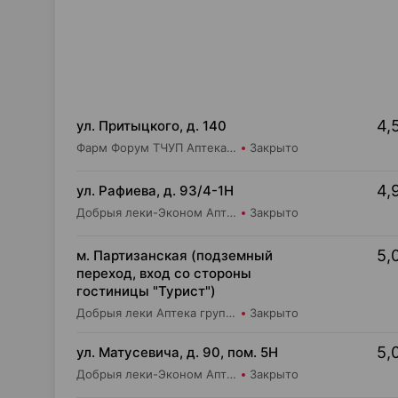
4,
ул. Притыцкого, д. 140
Фарм Форум ТЧУП Аптека №2
Закрыто
4,
ул. Рафиева, д. 93/4-1Н
Добрыя леки-Эконом Аптека групп Центр ООО Аптека №1
Закрыто
5,
м. Партизанская (подземный
переход, вход со стороны
гостиницы "Турист")
Добрыя леки Аптека групп Центр ООО Аптека №5
Закрыто
5,
ул. Матусевича, д. 90, пом. 5Н
Добрыя леки-Эконом Аптека групп Центр ООО Аптека №17
Закрыто