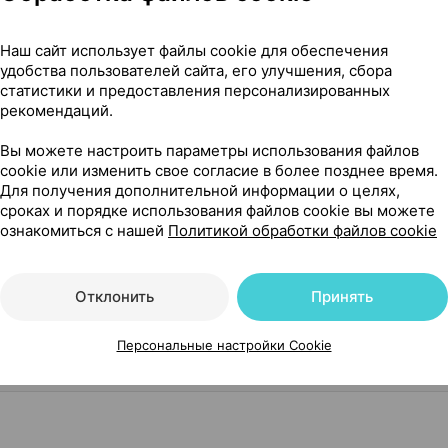
Наш сайт использует файлы cookie для обеспечения
т натоптышей [10% мочевина + масло мяты], 75 мл ×1, Весн
удобства пользователей сайта, его улучшения, сбора
статистики и предоставления персонализированных
рекомендаций.
% мочевина + масло мяты]
Вы можете настроить параметры использования файлов
cookie или изменить свое согласие в более позднее время.
Для получения дополнительной информации о целях,
сроках и порядке использования файлов cookie вы можете
ознакомиться с нашей
Политикой обработки файлов cookie
Отклонить
Принять
г от натоптышей [10% мочевина + масло мяты], 75 мл ×1,
Персональные настройки Cookie