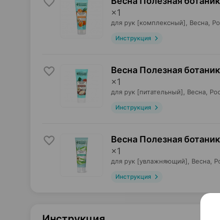
Весна Полезная ботаник
×
1
для рук [комплексный],
Весна
, Р
Инструкция
Весна Полезная ботаник
×
1
для рук [питательный],
Весна
, Ро
Инструкция
Весна Полезная ботаник
×
1
для рук [увлажняющий],
Весна
, Р
Инструкция
Инструкция