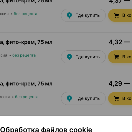
4,37 — 
а, фито-крем
,
75 мл
оссия
•
без рецепта
Где купить
В к
4,32 — 
а, фито-крем
,
75 мл
ссия
•
без рецепта
Где купить
В к
4,29 — 
а, фито-крем
,
75 мл
оссия
•
без рецепта
Где купить
В к
Обработка файлов cookie