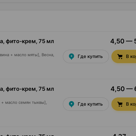
4,50 — 5
а, фито-крем
,
75 мл
вина + масло мяты],
Весна
,
Где купить
В к
4,50 — 6
а, фито-крем
,
75 мл
 + масло семян тыквы],
Где купить
В к