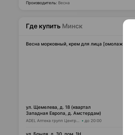
Производитель
:
Весна
Где купить
Минск
Весна морковный, крем для лица [омолаживающ
3,
ул. Щемелева, д. 18 (квартал
Западная Европа, д. Амстердам)
ADEL Аптека групп Центр ООО Аптека №31
до 20:00
4,
ул. Брыля, д. 30, пом. 1Н