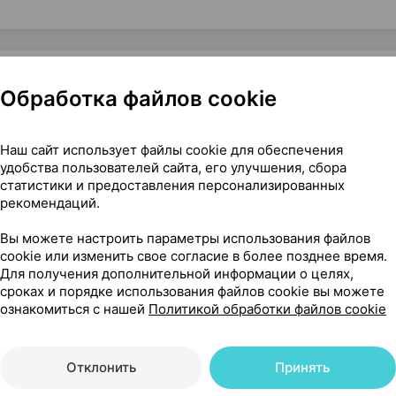
Обработка файлов cookie
ий], 40 мл ×1, Весна Россия
Наш сайт использует файлы cookie для обеспечения
удобства пользователей сайта, его улучшения, сбора
статистики и предоставления персонализированных
рекомендаций.
69
На карте
Вы можете настроить параметры использования файлов
cookie или изменить свое согласие в более позднее время.
Для получения дополнительной информации о целях,
сроках и порядке использования файлов cookie вы можете
ознакомиться с нашей
Политикой обработки файлов cookie
91 р.
1 шт.
обновл. в 17:37
Отклонить
Принять
01 р.
1 шт.
обновл. в 17:37