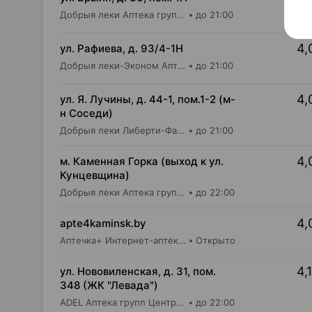
Добрыя леки Аптека групп Центр ООО Аптека №25
до 21:00
4,
ул. Рафиева, д. 93/4-1Н
Добрыя леки-Эконом Аптека групп Центр ООО Аптека №1
до 21:00
4,
ул. Я. Лучины, д. 44-1, пом.1-2 (м-
н Соседи)
Добрыя леки Либерти-Фарм ООО Аптека №8
до 21:00
4,
м. Каменная Горка (выход к ул.
Кунцевщина)
Добрыя леки Аптека групп Центр ООО Аптека №13
до 22:00
4,
apte4kaminsk.by
Аптечка+ Интернет-аптека apte4kaminsk.by
Открыто
4,
ул. Нововиленская, д. 31, пом.
348 (ЖК "Левада")
ADEL Аптека групп Центр ООО Аптека №85
до 22:00