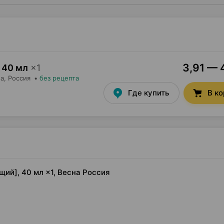
3,91 — 4
40 мл
×
1
на
, Россия
•
без рецепта
Где купить
В к
ий], 40 мл ×1, Весна Россия