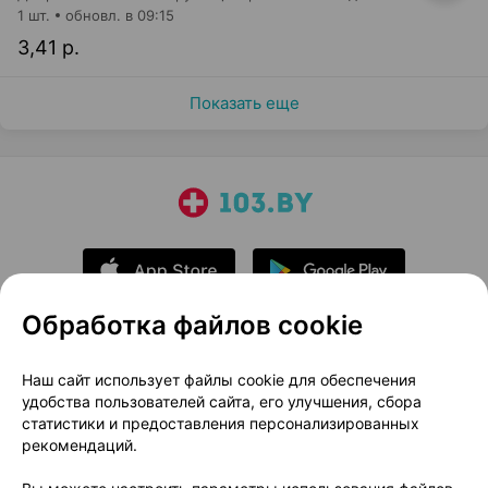
1 шт.
обновл. в 09:15
3,41 р.
Показать еще
Обработка файлов cookie
О проекте
Новости проекта
Наш сайт использует файлы cookie для обеспечения
удобства пользователей сайта, его улучшения, сбора
Размещение рекламы
Медицинский маркетинг
статистики и предоставления персонализированных
Публичный договор
Доставка
рекомендаций.
Пользовательское соглашение