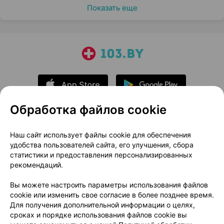
Показать еще
Обработка файлов cookie
О проекте
Новости проекта
Наш сайт использует файлы cookie для обеспечения
удобства пользователей сайта, его улучшения, сбора
Размещение рекламы
Медицинский маркетинг
статистики и предоставления персонализированных
Публичный договор
Доставка
рекомендаций.
Пользовательское соглашение
Вы можете настроить параметры использования файлов
Способы оплаты
Вакансии
Партнеры
cookie или изменить свое согласие в более позднее время.
Написать руководителю 103.by
Для получения дополнительной информации о целях,
сроках и порядке использования файлов cookie вы
Написать в поддержку