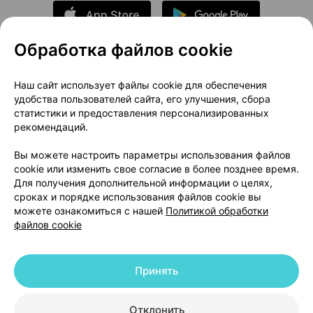
Обработка файлов cookie
О проекте
Новости проекта
Наш сайт использует файлы cookie для обеспечения
удобства пользователей сайта, его улучшения, сбора
Размещение рекламы
Медицинский маркетинг
статистики и предоставления персонализированных
Публичный договор
Доставка
рекомендаций.
Пользовательское соглашение
Вы можете настроить параметры использования файлов
Способы оплаты
Вакансии
Партнеры
cookie или изменить свое согласие в более позднее время.
Написать руководителю 103.by
Для получения дополнительной информации о целях,
сроках и порядке использования файлов cookie вы
Написать в поддержку
можете ознакомиться с нашей
Политикой обработки
Персональные настройки Cookie
файлов cookie
Обработка персональных данных
Принять
© 2026 ООО «Артокс Лаб», УНП 191700409 | 220012, Республика Беларусь,
г. Минск, улица Толбухина, 2, пом. 16 | help@103.by
|
Служба поддержки
+375 291212755
Отклонить