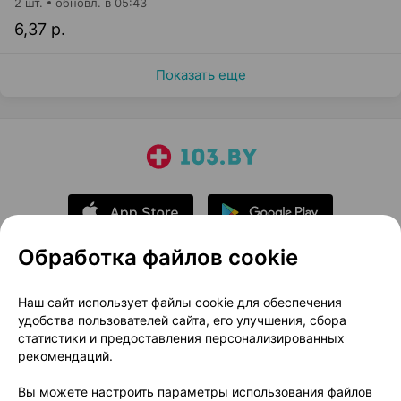
2 шт.
обновл. в 05:43
6,37 р.
Показать еще
Обработка файлов cookie
О проекте
Новости проекта
Наш сайт использует файлы cookie для обеспечения
удобства пользователей сайта, его улучшения, сбора
Размещение рекламы
Медицинский маркетинг
статистики и предоставления персонализированных
Публичный договор
Доставка
рекомендаций.
Пользовательское соглашение
Вы можете настроить параметры использования файлов
Способы оплаты
Вакансии
Партнеры