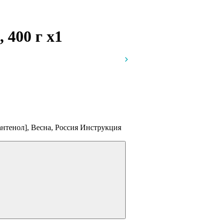
, 400 г
x1
нтенол], Весна, Россия
Инструкция