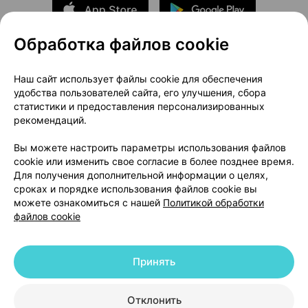
Обработка файлов cookie
О проекте
Новости проекта
Наш сайт использует файлы cookie для обеспечения
удобства пользователей сайта, его улучшения, сбора
Размещение рекламы
Медицинский маркетинг
статистики и предоставления персонализированных
Публичный договор
Доставка
рекомендаций.
Пользовательское соглашение
Вы можете настроить параметры использования файлов
Способы оплаты
Вакансии
Партнеры
cookie или изменить свое согласие в более позднее время.
Написать руководителю 103.by
Для получения дополнительной информации о целях,
сроках и порядке использования файлов cookie вы
Написать в поддержку
можете ознакомиться с нашей
Политикой обработки
Персональные настройки Cookie
файлов cookie
Обработка персональных данных
Принять
© 2026 ООО «Артокс Лаб», УНП 191700409 | 220012, Республика Беларусь,
г. Минск, улица Толбухина, 2, пом. 16 | help@103.by
|
Служба поддержки
+375 291212755
Отклонить