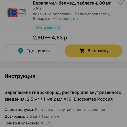
Верапамил-белмед, таблетки
,
80 мг
×
50
покрытые оболочкой,
Белмедпрепараты
,
Беларусь
•
без рецепта
Инструкция
2,90 — 4,53 р.
Где купить
В корзину
Инструкция
Верапамила гидрохлорид, раствор для внутривенного
введения, 2.5 мг / 1 мл 2 мл ×10, Биосинтез Россия
Форма выпуска
:
Раствор для внутривенного введения
Дозировка
:
2.5 мг / 1 мл 2 мл
Кол-во в упаковке
:
10 шт.