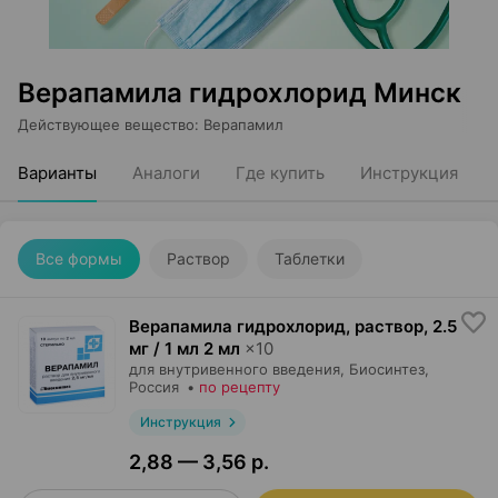
Верапамила гидрохлорид Минск
Действующее вещество
:
Верапамил
Варианты
Аналоги
Где купить
Инструкция
Все формы
Раствор
Таблетки
Верапамила гидрохлорид, раствор
,
2.5
мг / 1 мл 2 мл
×
10
для внутривенного введения,
Биосинтез
,
Россия
•
по рецепту
Инструкция
2,88 — 3,56 р.