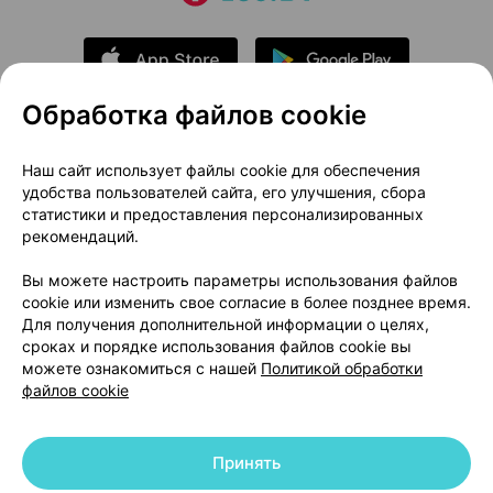
Обработка файлов cookie
О проекте
Новости проекта
Наш сайт использует файлы cookie для обеспечения
удобства пользователей сайта, его улучшения, сбора
Размещение рекламы
Медицинский маркетинг
статистики и предоставления персонализированных
Публичный договор
Доставка
рекомендаций.
Пользовательское соглашение
Вы можете настроить параметры использования файлов
Способы оплаты
Вакансии
Партнеры
cookie или изменить свое согласие в более позднее время.
Написать руководителю 103.by
Для получения дополнительной информации о целях,
сроках и порядке использования файлов cookie вы
Написать в поддержку
можете ознакомиться с нашей
Политикой обработки
Персональные настройки Cookie
файлов cookie
Обработка персональных данных
Принять
© 2026 ООО «Артокс Лаб», УНП 191700409 | 220012, Республика Беларусь,