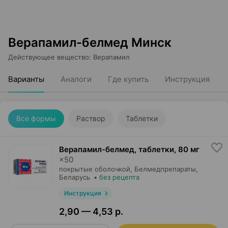
Верапамил-белмед Минск
Действующее вещество
:
Верапамил
Варианты
Аналоги
Где купить
Инструкция
Все формы
Раствор
Таблетки
Верапамил-белмед, таблетки
,
80 мг
×
50
покрытые оболочкой,
Белмедпрепараты
,
Беларусь
•
без рецепта
Инструкция
2,90 — 4,53 р.