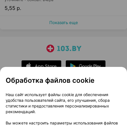
5,55 р.
Показать еще
Обработка файлов cookie
О проекте
Новости проекта
Наш сайт использует файлы cookie для обеспечения
удобства пользователей сайта, его улучшения, сбора
Размещение рекламы
Медицинский маркетинг
статистики и предоставления персонализированных
Публичный договор
Доставка
рекомендаций.
Пользовательское соглашение
Вы можете настроить параметры использования файлов
Способы оплаты
Вакансии
Партнеры