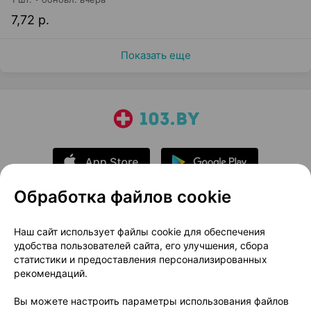
7,72 р.
Показать еще
Обработка файлов cookie
О проекте
Новости проекта
Наш сайт использует файлы cookie для обеспечения
удобства пользователей сайта, его улучшения, сбора
Размещение рекламы
Медицинский маркетинг
статистики и предоставления персонализированных
Публичный договор
Доставка
рекомендаций.
Пользовательское соглашение
Вы можете настроить параметры использования файлов
Способы оплаты
Вакансии
Партнеры