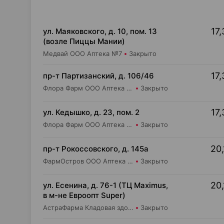
17,
ул. Маяковского, д. 10, пом. 13
(возле Пиццы Мании)
Медвай ООО Аптека №7
Закрыто
17,
пр-т Партизанский, д. 106/46
Флора Фарм ООО Аптека №20
Закрыто
17,
ул. Кедышко, д. 23, пом. 2
Флора Фарм ООО Аптека №21
Закрыто
20,
пр-т Рокоссовского, д. 145а
ФармОстров ООО Аптека №9 на Рокоссовского
Закрыто
20,
ул. Есенина, д. 76-1 (ТЦ Maximus,
в м-не Евроопт Super)
АстраФарма Кладовая здоровья ООО Аптека №9
Закрыто