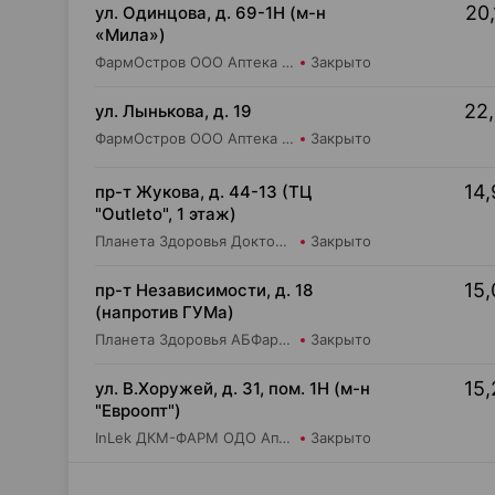
20,
ул. Одинцова, д. 69-1Н (м-н
«Мила»)
ФармОстров ООО Аптека №16 на Одинцова
Закрыто
22,
ул. Лынькова, д. 19
ФармОстров ООО Аптека №7 на Лынькова
Закрыто
14,
пр-т Жукова, д. 44-13 (ТЦ
"Outleto", 1 этаж)
Планета Здоровья Доктор Время ООО Аптека №21
Закрыто
15,
пр-т Независимости, д. 18
(напротив ГУМа)
Планета Здоровья АБФармация ИООО Аптека №1
Закрыто
15,
ул. В.Хоружей, д. 31, пом. 1Н (м-н
"Евроопт")
InLek ДКМ-ФАРМ ОДО Аптека №1
Закрыто