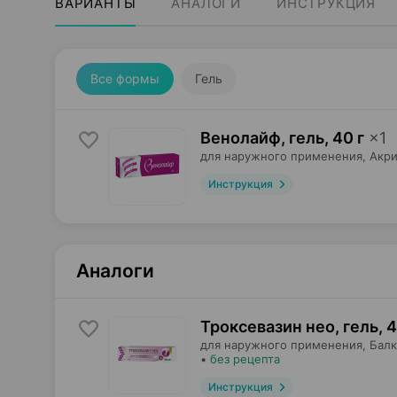
ВАРИАНТЫ
АНАЛОГИ
ИНСТРУКЦИЯ
Все формы
Гель
Венолайф, гель
,
40 г
×
1
для наружного применения,
Акр
Инструкция
Аналоги
Троксевазин нео, гель
,
4
для наружного применения,
Балк
•
без рецепта
Инструкция