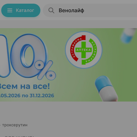
Каталог
+ троксерутин