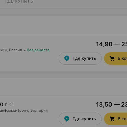
ГДЕ КУПИТЬ
14,90 — 25
ихин
, Россия
•
без рецепта
Где купить
В к
13,50 — 23
0 г
×
1
анфарма-Троян
, Болгария
Где купить
В к