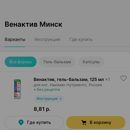
Венактив Минск
Варианты
Инструкция
Где купить
Все формы
Гель-бальзам
Капсулы
Венактив, гель-бальзам
,
125 мл
×
1
для ног,
Ньюман Нутриентс
, Россия
•
без рецепта
Инструкция
8,81 р.
Где купить
В корзину