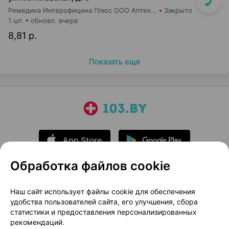
Ремедика Интерофицина Плюс ООО Аптека №4
Закрыто
1 шт.
обновл. вчера
8,81 р.
Показать еще
Обработка файлов cookie
О проекте
Новости проекта
Наш сайт использует файлы cookie для обеспечения
удобства пользователей сайта, его улучшения, сбора
Размещение рекламы
Медицинский маркетинг
статистики и предоставления персонализированных
Публичный договор
Доставка
рекомендаций.