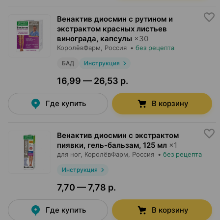
Венактив диосмин с рутином и
экстрактом красных листьев
винограда, капсулы
×
30
КоролёвФарм
, Россия
•
без рецепта
БАД
Инструкция
16,99 — 26,53 р.
Где купить
В корзину
Венактив диосмин с экстрактом
пиявки, гель-бальзам
,
125 мл
×
1
для ног,
КоролёвФарм
, Россия
•
без рецепта
Инструкция
7,70 — 7,78 р.
Где купить
В корзину