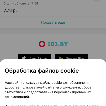
5 шт.
обновл. в 17:58
7,78 р.
Показать еще
Обработка файлов cookie
О проекте
Новости проекта
Наш сайт использует файлы cookie для обеспечения
удобства пользователей сайта, его улучшения, сбора
Размещение рекламы
Медицинский маркетинг
статистики и предоставления персонализированных
Публичный договор
Доставка
рекомендаций.
Пользовательское соглашение