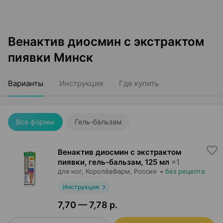
Венактив диосмин с экстрактом
пиявки Минск
Варианты
Инструкция
Где купить
Все формы
Гель-бальзам
Венактив диосмин с экстрактом
пиявки, гель-бальзам
,
125 мл
×
1
для ног,
КоролёвФарм
, Россия
•
без рецепта
Инструкция
7,70 — 7,78 р.