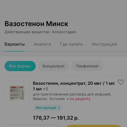
Вазостенон Минск
Действующее вещество
:
Алпростадил
Варианты
Аналоги
Где купить
Инструкция
Все формы
Концентрат
Лиофилизат
Вазостенон, концентрат
,
20 мкг / 1 мл
1 мл
×
5
для приготовления раствора для инфузий,
Кевельт
, Эстония
•
по рецепту
Инструкция
176,37 — 191,32 р.