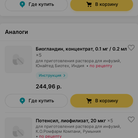
Где купить
В корзину
Аналоги
Биогландин, концентрат
,
0.1 мг / 0.2 мл
×
5
для приготовления раствора для инфузий,
Юнайтед Биотех
, Индия
•
по рецепту
Инструкция
244,96 р.
Где купить
В корзину
Потенсил, лиофилизат
,
20 мкг
×
5
для приготовления раствора для инфузий,
К.О.Ромфарм Компани
, Румыния
•
по рецепту