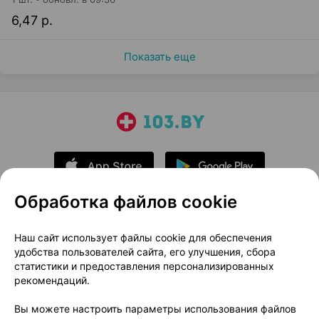
6,47 р.
Показать еще
Обработка файлов cookie
О проекте
Новости проекта
Наш сайт использует файлы cookie для обеспечения
удобства пользователей сайта, его улучшения, сбора
Размещение рекламы
Медицинский маркетинг
статистики и предоставления персонализированных
Публичный договор
Доставка
рекомендаций.
Пользовательское соглашение
Вы можете настроить параметры использования файлов
Способы оплаты
Вакансии
Партнеры