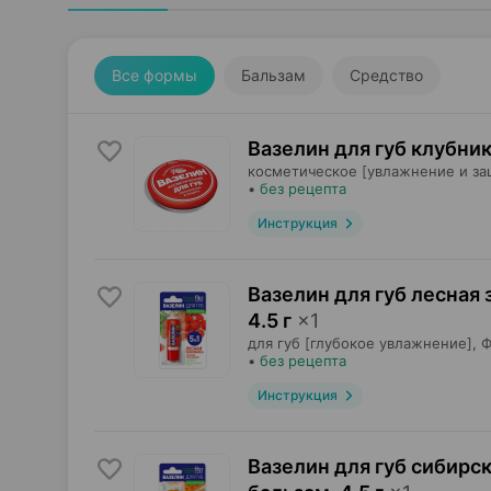
Все формы
Бальзам
Средство
Вазелин для губ клубник
косметическое [увлажнение и за
•
без рецепта
Инструкция
Вазелин для губ лесная
4.5 г
×
1
для губ [глубокое увлажнение],
Ф
•
без рецепта
Инструкция
Вазелин для губ сибирс