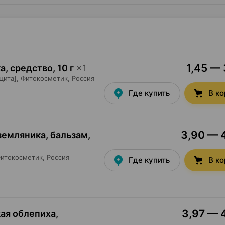
1,45 — 
а, средство
,
10 г
×
1
щита],
Фитокосметик
, Россия
Где купить
В к
3,90 — 4
 земляника, бальзам
,
итокосметик
, Россия
Где купить
В к
3,97 — 4
кая облепиха,