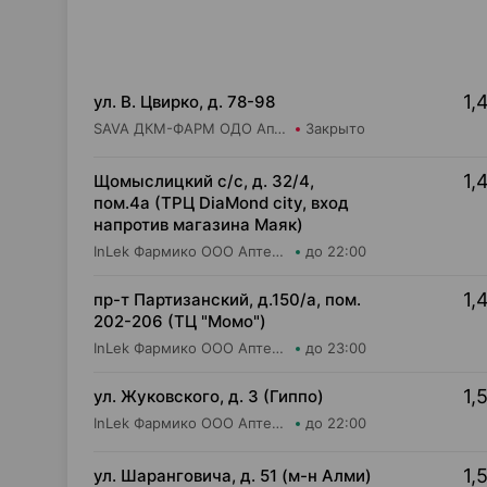
1,
ул. В. Цвирко, д. 78-98
SAVA ДКМ-ФАРМ ОДО Аптека №35
Закрыто
1,
Щомыслицкий с/с, д. 32/4,
пом.4а (ТРЦ DiaMond city, вход
напротив магазина Маяк)
InLek Фармико ООО Аптека №36
до 22:00
1,
пр-т Партизанский, д.150/а, пом.
202-206 (ТЦ "Момо")
InLek Фармико ООО Аптека №26
до 23:00
1,
ул. Жуковского, д. 3 (Гиппо)
InLek Фармико ООО Аптека №12
до 22:00
1,
ул. Шаранговича, д. 51 (м-н Алми)