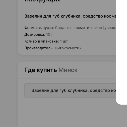
Вазелин для губ клубника, средство косметиче
Форма выпуска
:
Средство косметическое [увлажнение
Дозировка
:
10 г
Кол-во в упаковке
:
1 шт.
Производитель
:
Фитокосметик
Где купить
Минск
Вазелин для губ клубника, средство космет