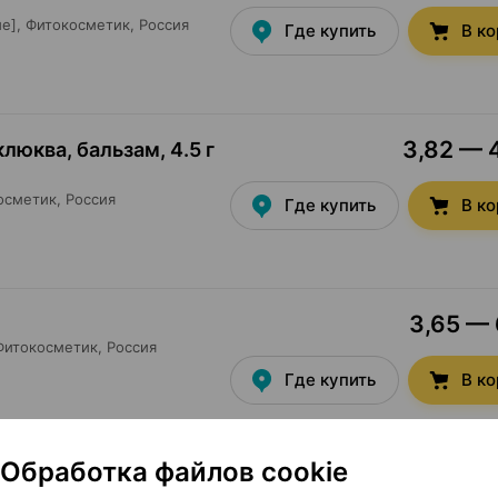
е],
Фитокосметик
, Россия
Где купить
В к
3,82 — 4
клюква, бальзам
,
4.5 г
осметик
, Россия
Где купить
В к
3,65 — 
1
Фитокосметик
, Россия
Где купить
В к
Обработка файлов cookie