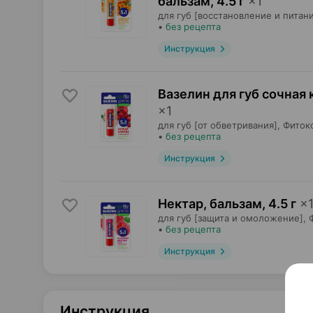
бальзам
,
4.5 г
×
1
для губ [восстановление и питани
•
без рецепта
Инструкция
Вазелин для губ сочная 
×
1
для губ [от обветривания],
Фиток
•
без рецепта
Инструкция
Нектар, бальзам
,
4.5 г
×
для губ [защита и омоложение],
•
без рецепта
Инструкция
Инструкция