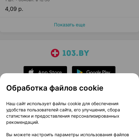
4,09 р.
Показать еще
Обработка файлов cookie
О проекте
Новости проекта
Наш сайт использует файлы cookie для обеспечения
удобства пользователей сайта, его улучшения, сбора
Размещение рекламы
Медицинский маркетинг
статистики и предоставления персонализированных
Публичный договор
Доставка
рекомендаций.
Пользовательское соглашение
Вы можете настроить параметры использования файлов
Способы оплаты
Вакансии
Партнеры