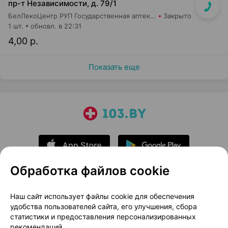
пр-т Независимости, д. 79/1
БелЛекоЦентр РУП Государственная аптека №24
Закрыто
1 шт.
обновл. в 22:31
4,00 р.
Показать еще
Обработка файлов cookie
О проекте
Новости проекта
Наш сайт использует файлы cookie для обеспечения
удобства пользователей сайта, его улучшения, сбора
Размещение рекламы
Медицинский маркетинг
статистики и предоставления персонализированных
Публичный договор
Доставка
рекомендаций.