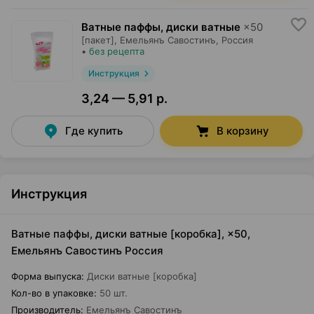
Ватные паффы, диски ватные
×
50
[пакет],
Емельянъ Савостинъ
, Россия
•
без рецепта
Инструкция
3,24 — 5,91 р.
Где купить
В корзину
Инструкция
Ватные паффы, диски ватные [коробка], ×50,
Емельянъ Савостинъ Россия
Форма выпуска
:
Диски ватные [коробка]
Кол-во в упаковке
:
50 шт.
Производитель
:
Емельянъ Савостинъ