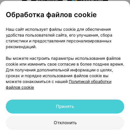
Обработка файлов cookie
О проекте
Новости проекта
Наш сайт использует файлы cookie для обеспечения
удобства пользователей сайта, его улучшения, сбора
Размещение рекламы
Медицинский маркетинг
статистики и предоставления персонализированных
Публичный договор
Доставка
рекомендаций.
Пользовательское соглашение
Вы можете настроить параметры использования файлов
Способы оплаты
Вакансии
Партнеры
cookie или изменить свое согласие в более позднее время.
Написать руководителю 103.by
Для получения дополнительной информации о целях,
сроках и порядке использования файлов cookie вы
Написать в поддержку
можете ознакомиться с нашей
Политикой обработки
Персональные настройки Cookie
файлов cookie
Обработка персональных данных
Принять
© 2026 ООО «Артокс Лаб», УНП 191700409 | 220012, Республика Беларусь,
г. Минск, улица Толбухина, 2, пом. 16 | help@103.by
|
Служба поддержки
+375 291212755
Отклонить