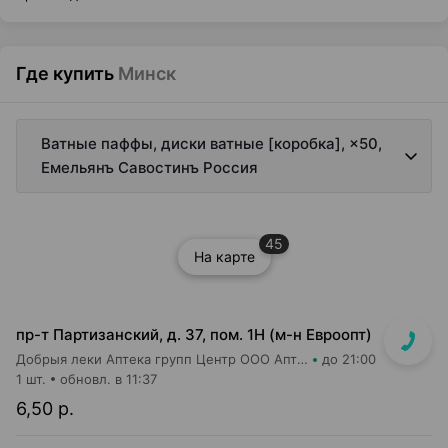
Где купить
Минск
Ватные паффы, диски ватные [коробка], ×50,
Емельянъ Савостинъ Россия
45
На карте
пр-т Партизанский, д. 37, пом. 1Н (м-н Евроопт)
Добрыя леки Аптека групп Центр ООО Аптека №73
до 21:00
1 шт.
обновл. в 11:37
6,50 р.