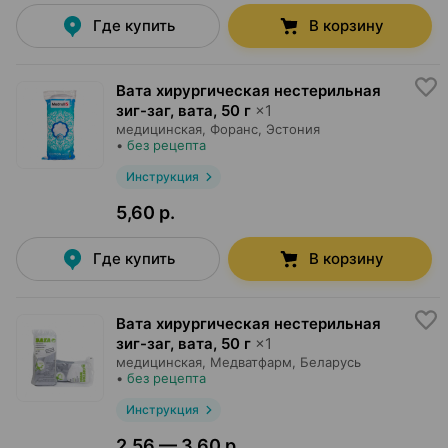
Где купить
В корзину
Вата хирургическая нестерильная
зиг-заг, вата
,
50 г
×
1
медицинская,
Форанс
, Эстония
•
без рецепта
Инструкция
5,60 р.
Где купить
В корзину
Вата хирургическая нестерильная
зиг-заг, вата
,
50 г
×
1
медицинская,
Медватфарм
, Беларусь
•
без рецепта
Инструкция
2,56 — 3,60 р.