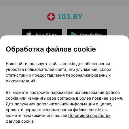
Обработка файлов cookie
О проекте
Новости проекта
Наш сайт использует файлы cookie для обеспечения
удобства пользователей сайта, его улучшения, сбора
Размещение рекламы
Медицинский маркетинг
статистики и предоставления персонализированных
Публичный договор
Доставка
рекомендаций.
Пользовательское соглашение
Вы можете настроить параметры использования файлов
Способы оплаты
Вакансии
Партнеры
cookie или изменить свое согласие в более позднее время.
Написать руководителю 103.by
Для получения дополнительной информации о целях,
сроках и порядке использования файлов cookie вы
Написать в поддержку
можете ознакомиться с нашей
Политикой обработки
Персональные настройки Cookie
файлов cookie
Обработка персональных данных