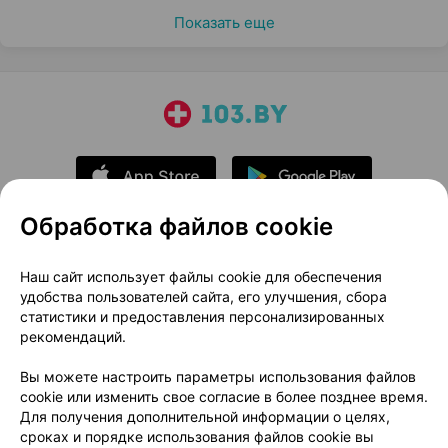
Показать еще
Обработка файлов cookie
О проекте
Новости проекта
Наш сайт использует файлы cookie для обеспечения
удобства пользователей сайта, его улучшения, сбора
Размещение рекламы
Медицинский маркетинг
статистики и предоставления персонализированных
Публичный договор
Доставка
рекомендаций.
Пользовательское соглашение
Вы можете настроить параметры использования файлов
Способы оплаты
Вакансии
Партнеры
cookie или изменить свое согласие в более позднее время.
Написать руководителю 103.by
Для получения дополнительной информации о целях,
сроках и порядке использования файлов cookie вы
Написать в поддержку