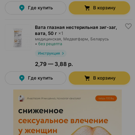
Где купить
В корзину
Вата глазная нестерильная зиг-заг,
вата
,
50 г
×
1
медицинская,
Медватфарм
, Беларусь
•
без рецепта
Инструкция
2,79 — 3,88 р.
Где купить
В корзину