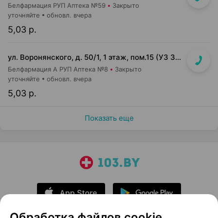
Белфармация РУП Аптека №59
Закрыто
уточняйте
обновл. вчера
5,03 р.
ул. Воронянского, д. 50/1, 1 этаж, пом.15 (УЗ 38-я городская п-ка)
Белфармация А РУП Аптека №8
Закрыто
уточняйте
обновл. вчера
5,03 р.
Показать еще
Обработка файлов cookie