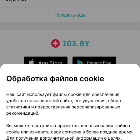
Показать еще
Обработка файлов cookie
О проекте
Новости проекта
Наш сайт использует файлы cookie для обеспечения
удобства пользователей сайта, его улучшения, сбора
Размещение рекламы
Медицинский маркетинг
статистики и предоставления персонализированных
Публичный договор
Доставка
рекомендаций.
Пользовательское соглашение
Вы можете настроить параметры использования файлов
Способы оплаты
Вакансии
Партнеры
cookie или изменить свое согласие в более позднее время.
Написать руководителю 103.by
Для получения дополнительной информации о целях,