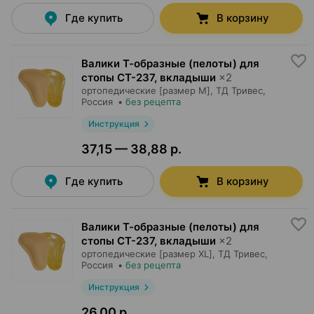
Где купить
В корзину
Валики Т-образные (пелоты) для
стопы СТ-237, вкладыши
×
2
ортопедические [размер M],
ТД Тривес
,
Россия
•
без рецепта
Инструкция
37,15 — 38,88 р.
Где купить
В корзину
Валики Т-образные (пелоты) для
стопы СТ-237, вкладыши
×
2
ортопедические [размер XL],
ТД Тривес
,
Россия
•
без рецепта
Инструкция
26,00 р.