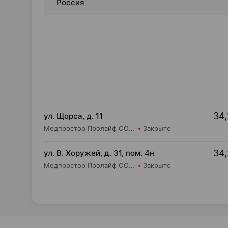
Россия
34,
ул. Щорса, д. 11
Медпростор Пролайф ООО Салон медтехники и ортопедии №30
Закрыто
34,
ул. В. Хоружей, д. 31, пом. 4н
Медпростор Пролайф ООО Салон медтехники и ортопедии №51
Закрыто