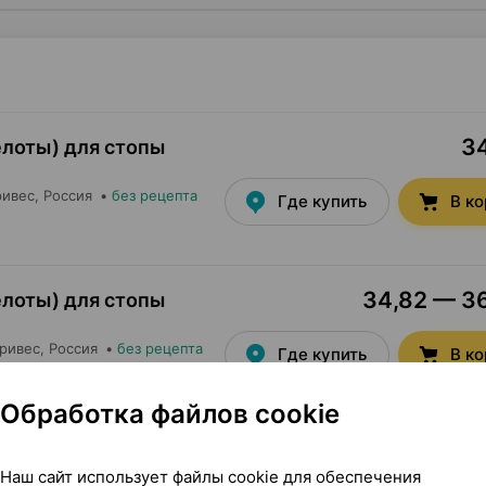
34
елоты) для стопы
ривес
, Россия
•
без рецепта
Где купить
В к
34,82 — 36
елоты) для стопы
ривес
, Россия
•
без рецепта
Где купить
В к
Обработка файлов cookie
34
елоты) для стопы
Наш сайт использует файлы cookie для обеспечения