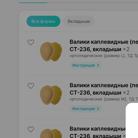
Все формы
Вкладыши
Валики каплевидные (п
СТ-236, вкладыши
×
2
ортопедические [размер L],
ТД Т
Инструкция
Валики каплевидные (п
СТ-236, вкладыши
×
2
ортопедические [размер M],
ТД Т
Инструкция
Валики каплевидные (п
СТ-236, вкладыши
×
2