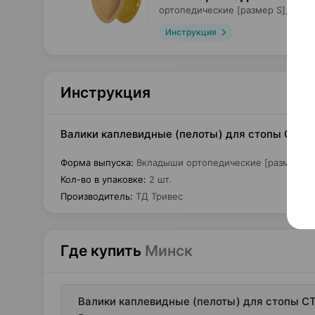
ортопедические [размер S],
ТД Т
Инструкция
Инструкция
Валики каплевидные (пелоты) для стопы СТ-23
Форма выпуска
:
Вкладыши ортопедические [размер L]
Кол-во в упаковке
:
2 шт.
Производитель
:
ТД Тривес
Где купить
Минск
Валики каплевидные (пелоты) для стопы СТ