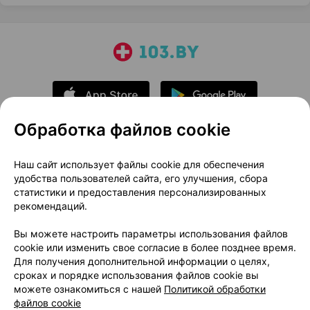
Обработка файлов cookie
О проекте
Новости проекта
Наш сайт использует файлы cookie для обеспечения
удобства пользователей сайта, его улучшения, сбора
Размещение рекламы
Медицинский маркетинг
статистики и предоставления персонализированных
Публичный договор
Доставка
рекомендаций.
Пользовательское соглашение
Вы можете настроить параметры использования файлов
Способы оплаты
Вакансии
Партнеры
cookie или изменить свое согласие в более позднее время.
Написать руководителю 103.by
Для получения дополнительной информации о целях,
сроках и порядке использования файлов cookie вы
Написать в поддержку
можете ознакомиться с нашей
Политикой обработки
Персональные настройки Cookie
файлов cookie