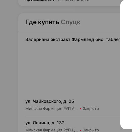
Где купить
Слуцк
Валериана экстракт Фармлэнд био, таблетки 
4,
ул. Чайковского, д. 25
Минская Фармация РУП Аптека №184
Закрыто
4,
ул. Ленина, д. 132
Минская Фармация РУП Центральная межрайонная аптека №80
Закрыто