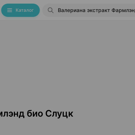
Каталог
млэнд био Слуцк