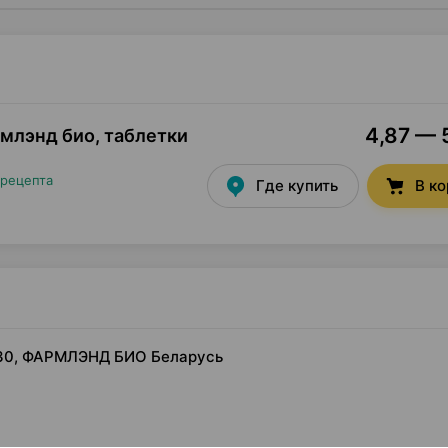
4,87 — 5
млэнд био, таблетки
 рецепта
Где купить
В к
×30, ФАРМЛЭНД БИО Беларусь