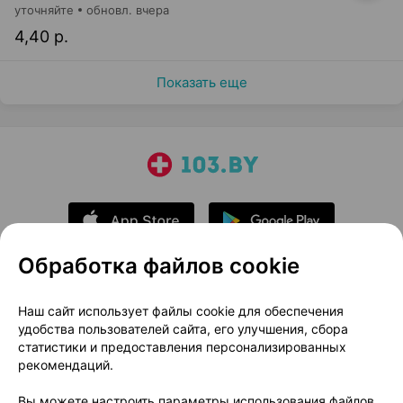
уточняйте
обновл. вчера
4,40 р.
Показать еще
Обработка файлов cookie
О проекте
Новости проекта
Наш сайт использует файлы cookie для обеспечения
удобства пользователей сайта, его улучшения, сбора
Размещение рекламы
Медицинский маркетинг
статистики и предоставления персонализированных
Публичный договор
Доставка
рекомендаций.
Пользовательское соглашение
Вы можете настроить параметры использования файлов