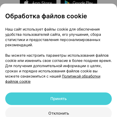
Обработка файлов cookie
О проекте
Новости проекта
Наш сайт использует файлы cookie для обеспечения
удобства пользователей сайта, его улучшения, сбора
Размещение рекламы
Медицинский маркетинг
статистики и предоставления персонализированных
Публичный договор
Доставка
рекомендаций.
Пользовательское соглашение
Вы можете настроить параметры использования файлов
Способы оплаты
Вакансии
Партнеры
cookie или изменить свое согласие в более позднее время.
Написать руководителю 103.by
Для получения дополнительной информации о целях,
сроках и порядке использования файлов cookie вы
Написать в поддержку
можете ознакомиться с нашей
Политикой обработки
Персональные настройки Cookie
файлов cookie
Обработка персональных данных
Принять
© 2026 ООО «Артокс Лаб», УНП 191700409 | 220012, Республика Беларусь,
г. Минск, улица Толбухина, 2, пом. 16 | help@103.by
|
Служба поддержки
+375 291212755
Отклонить