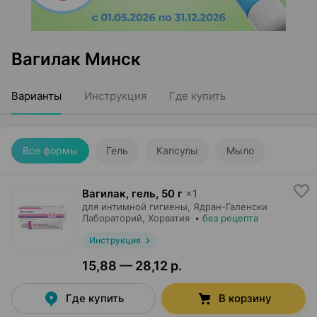
Вагилак Минск
Варианты
Инструкция
Где купить
Все формы
Гель
Капсулы
Мыло
Вагилак, гель
,
50 г
×
1
для интимной гигиены,
Ядран-Галенски
Лабораторий
, Хорватия
•
без рецепта
Инструкция
15,88 — 28,12 р.
Где купить
В корзину