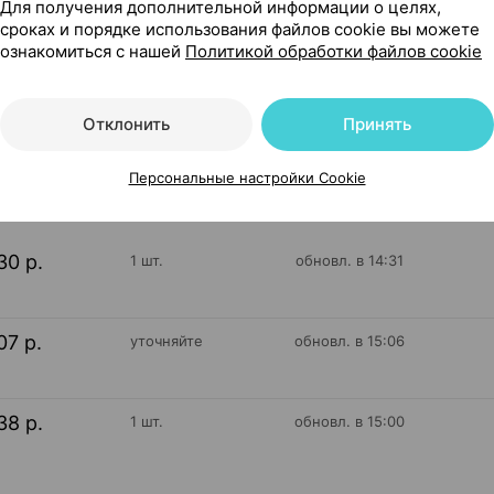
Для получения дополнительной информации о целях,
сроках и порядке использования файлов cookie вы можете
блетки ×30, Биотерра Беларусь
ознакомиться с нашей
Политикой обработки файлов cookie
Отклонить
Принять
281
На карте
Персональные настройки Cookie
30 р.
1 шт.
обновл. в 14:31
07 р.
уточняйте
обновл. в 15:06
38 р.
1 шт.
обновл. в 15:00