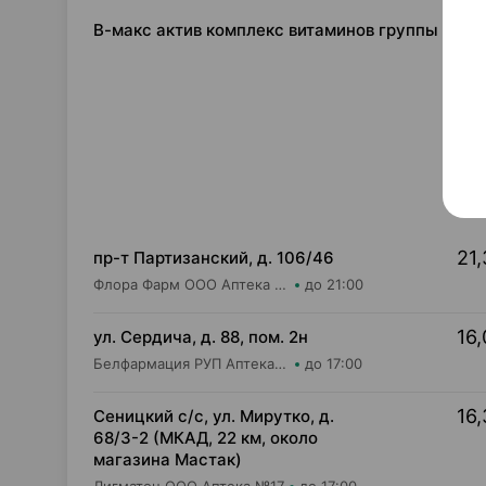
В-макс актив комплекс витаминов группы в, та
21,
пр-т Партизанский, д. 106/46
Флора Фарм ООО Аптека №20
до 21:00
16,
ул. Сердича, д. 88, пом. 2н
Белфармация РУП Аптека №79
до 17:00
16,
Сеницкий с/с, ул. Мирутко, д.
68/3-2 (МКАД, 22 км, около
магазина Мастак)