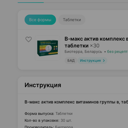
Все формы
Таблетки
В-макс актив комплекс 
таблетки
×
30
Биотерра
, Беларусь
•
без рецепт
БАД
Инструкция
Инструкция
В-макс актив комплекс витаминов группы в, та
Форма выпуска
:
Таблетки
Кол-во в упаковке
:
30 шт.
Производитель
:
Биотерра