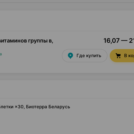
16,07 — 2
витаминов группы в,
а
Где купить
В к
блетки ×30, Биотерра Беларусь