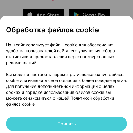
Обработка файлов cookie
О проекте
Новости проекта
Наш сайт использует файлы cookie для обеспечения
удобства пользователей сайта, его улучшения, сбора
Размещение рекламы
Медицинский маркетинг
статистики и предоставления персонализированных
Публичный договор
Доставка
рекомендаций.
Пользовательское соглашение
Вы можете настроить параметры использования файлов
Способы оплаты
Вакансии
Партнеры
cookie или изменить свое согласие в более позднее время.
Написать руководителю 103.by
Для получения дополнительной информации о целях,
сроках и порядке использования файлов cookie вы
Написать в поддержку
можете ознакомиться с нашей
Политикой обработки
Персональные настройки Cookie
файлов cookie
Обработка персональных данных
Принять
© 2026 ООО «Артокс Лаб», УНП 191700409 | 220012, Республика Беларусь,