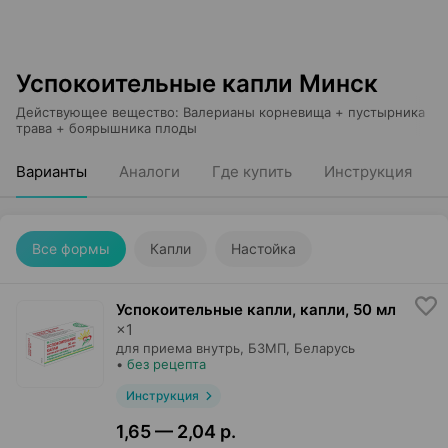
Успокоительные капли Минск
Действующее вещество
:
Валерианы корневища + пустырника
трава + боярышника плоды
Варианты
Аналоги
Где купить
Инструкция
Все формы
Капли
Настойка
Успокоительные капли, капли
,
50 мл
×
1
для приема внутрь,
БЗМП
, Беларусь
•
без рецепта
Инструкция
1,65 — 2,04 р.