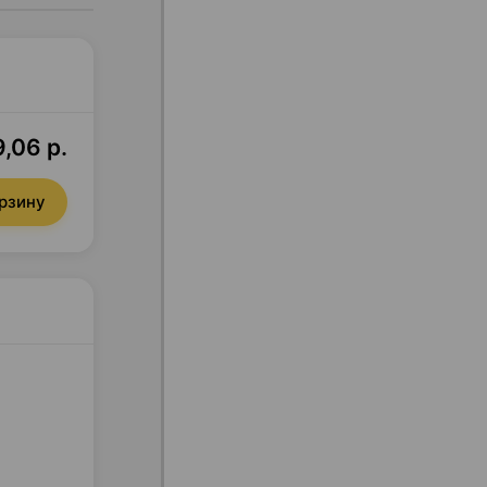
,06 р.
орзину