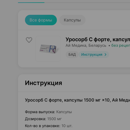
Все формы
Капсулы
Уросорб С форте, капсу
Ай Медика
, Беларусь
•
без реце
БАД
Инструкция
Инструкция
Уросорб С форте, капсулы 1500 мг ×10, Ай Мед
Форма выпуска
:
Капсулы
Дозировка
:
1500 мг
Кол-во в упаковке
:
10 шт.