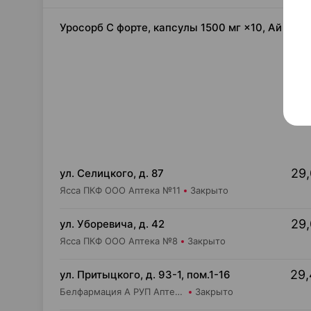
Уросорб С форте, капсулы 1500 мг ×10, Ай Мед
29,
ул. Селицкого, д. 87
Ясса ПКФ ООО Аптека №11
Закрыто
29,
ул. Уборевича, д. 42
Ясса ПКФ ООО Аптека №8
Закрыто
29,
ул. Притыцкого, д. 93-1, пом.1-16
Белфармация А РУП Аптека №91
Закрыто