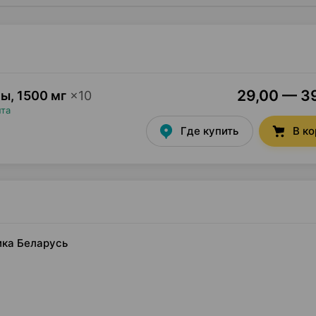
29,00 — 39
лы
,
1500 мг
×
10
пта
Где купить
В к
ика Беларусь