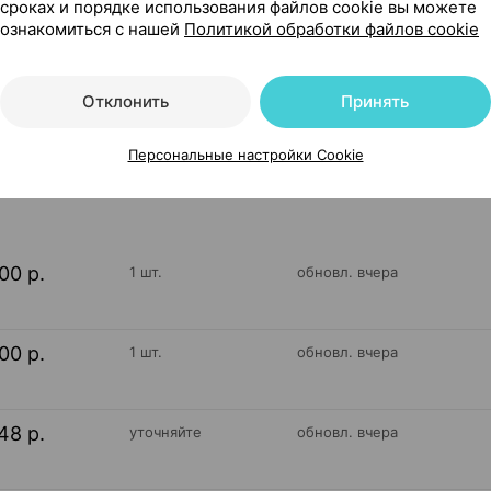
сроках и порядке использования файлов cookie вы можете
ознакомиться с нашей
Политикой обработки файлов cookie
ика Беларусь
Отклонить
Принять
225
Персональные настройки Cookie
На карте
00 р.
1 шт.
обновл. вчера
00 р.
1 шт.
обновл. вчера
48 р.
уточняйте
обновл. вчера