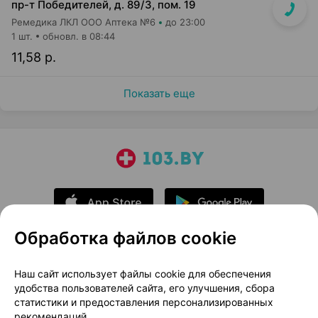
пр-т Победителей, д. 89/3, пом. 19
Ремедика ЛКЛ ООО Аптека №6
до 23:00
1 шт.
обновл. в 08:44
11,58 р.
Показать еще
Обработка файлов cookie
О проекте
Новости проекта
Наш сайт использует файлы cookie для обеспечения
удобства пользователей сайта, его улучшения, сбора
Размещение рекламы
Медицинский маркетинг
статистики и предоставления персонализированных
Публичный договор
Доставка
рекомендаций.