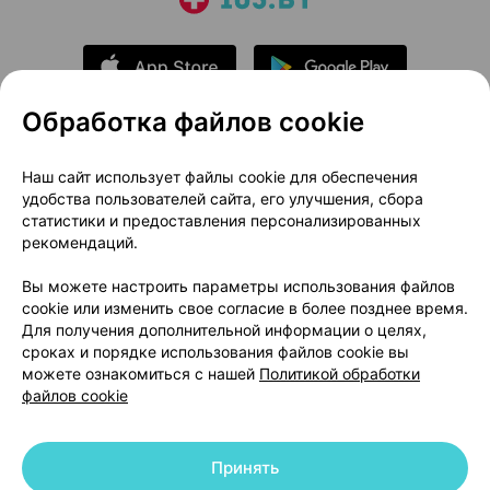
Обработка файлов cookie
О проекте
Новости проекта
Наш сайт использует файлы cookie для обеспечения
удобства пользователей сайта, его улучшения, сбора
Размещение рекламы
Медицинский маркетинг
статистики и предоставления персонализированных
Публичный договор
Доставка
рекомендаций.
Пользовательское соглашение
Вы можете настроить параметры использования файлов
Способы оплаты
Вакансии
Партнеры
cookie или изменить свое согласие в более позднее время.
Написать руководителю 103.by
Для получения дополнительной информации о целях,
сроках и порядке использования файлов cookie вы
Написать в поддержку
можете ознакомиться с нашей
Политикой обработки
Персональные настройки Cookie
файлов cookie
Обработка персональных данных
Принять
© 2026 ООО «Артокс Лаб», УНП 191700409 | 220012, Республика Беларусь,