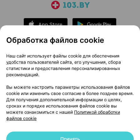
Обработка файлов cookie
О проекте
Новости проекта
Наш сайт использует файлы cookie для обеспечения
удобства пользователей сайта, его улучшения, сбора
Размещение рекламы
Медицинский маркетинг
статистики и предоставления персонализированных
Публичный договор
Доставка
рекомендаций.
Пользовательское соглашение
Вы можете настроить параметры использования файлов
Способы оплаты
Вакансии
Партнеры
cookie или изменить свое согласие в более позднее время.
Написать руководителю 103.by
Для получения дополнительной информации о целях,
сроках и порядке использования файлов cookie вы
Написать в поддержку
можете ознакомиться с нашей
Политикой обработки
Персональные настройки Cookie
файлов cookie
Обработка персональных данных
Принять