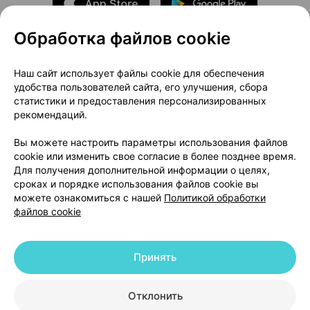
Обработка файлов cookie
О проекте
Новости проекта
Наш сайт использует файлы cookie для обеспечения
удобства пользователей сайта, его улучшения, сбора
Размещение рекламы
Медицинский маркетинг
статистики и предоставления персонализированных
Публичный договор
Доставка
рекомендаций.
Пользовательское соглашение
Вы можете настроить параметры использования файлов
Способы оплаты
Вакансии
Партнеры
cookie или изменить свое согласие в более позднее время.
Написать руководителю 103.by
Для получения дополнительной информации о целях,
сроках и порядке использования файлов cookie вы
Написать в поддержку
можете ознакомиться с нашей
Политикой обработки
Персональные настройки Cookie
файлов cookie
Обработка персональных данных
Принять
© 2026 ООО «Артокс Лаб», УНП 191700409 | 220012, Республика Беларусь,
г. Минск, улица Толбухина, 2, пом. 16 | help@103.by
|
Служба поддержки
+375 291212755
Отклонить