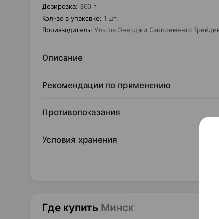
Дозировка
:
300 г
Кол-во в упаковке
:
1 шт.
Производитель
:
Ультра Энерджи Сапплементс Трейди
Описание
Рекомендации по применению
Противопоказания
Условия хранения
Где купить
Минск