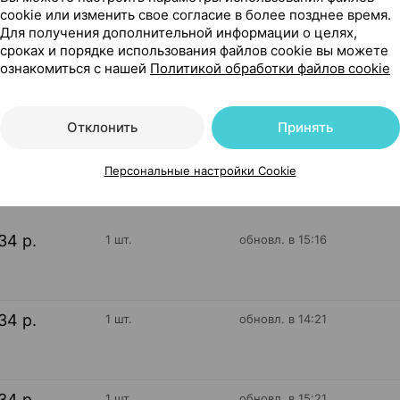
cookie или изменить свое согласие в более позднее время.
для приготовления раствора для приема внутрь, 300 г ×1,
Для получения дополнительной информации о целях,
сроках и порядке использования файлов cookie вы можете
ознакомиться с нашей
Политикой обработки файлов cookie
Отклонить
Принять
14
На карте
Персональные настройки Cookie
34 р.
1 шт.
обновл. в 15:16
34 р.
1 шт.
обновл. в 14:21
34 р.
1 шт.
обновл. в 15:21