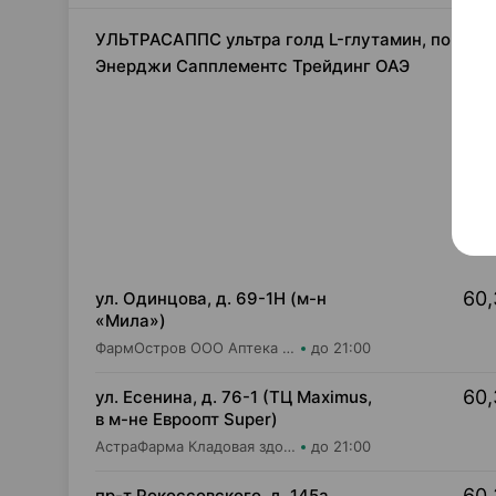
УЛЬТРАСАППС ультра голд L-глутамин, порошок 
Энерджи Сапплементс Трейдинг ОАЭ
60,
ул. Одинцова, д. 69-1Н (м-н
«Мила»)
ФармОстров ООО Аптека №16 на Одинцова
до 21:00
60,
ул. Есенина, д. 76-1 (ТЦ Maximus,
в м-не Евроопт Super)
АстраФарма Кладовая здоровья ООО Аптека №9
до 21:00
60,
пр-т Рокоссовского, д. 145а