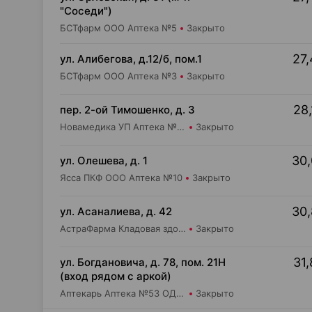
"Соседи")
БСТфарм ООО Аптека №5
Закрыто
27,
ул. Алибегова, д.12/б, пом.1
БСТфарм ООО Аптека №3
Закрыто
28,
пер. 2-ой Тимошенко, д. 3
Новамедика УП Аптека №27
Закрыто
30,
ул. Олешева, д. 1
Ясса ПКФ ООО Аптека №10
Закрыто
30,
ул. Асаналиева, д. 42
АстраФарма Кладовая здоровья ООО Аптека №10
Закрыто
31,
ул. Богдановича, д. 78, пом. 21Н
(вход рядом с аркой)
Аптекарь Аптека №53 ОДО Аптека №1
Закрыто