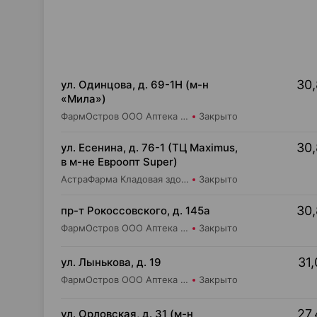
30,
ул. Одинцова, д. 69-1Н (м-н
«Мила»)
ФармОстров ООО Аптека №16 на Одинцова
Закрыто
30,
ул. Есенина, д. 76-1 (ТЦ Maximus,
в м-не Евроопт Super)
АстраФарма Кладовая здоровья ООО Аптека №9
Закрыто
30,
пр-т Рокоссовского, д. 145а
ФармОстров ООО Аптека №9 на Рокоссовского
Закрыто
31,
ул. Лынькова, д. 19
ФармОстров ООО Аптека №7 на Лынькова
Закрыто
27,
ул. Орловская, д. 31 (м-н