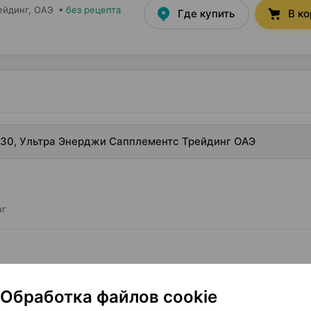
ейдинг
, ОАЭ
•
без рецепта
Где купить
В к
30, Ультра Энерджи Сапплементс Трейдинг ОАЭ
нг
Обработка файлов cookie