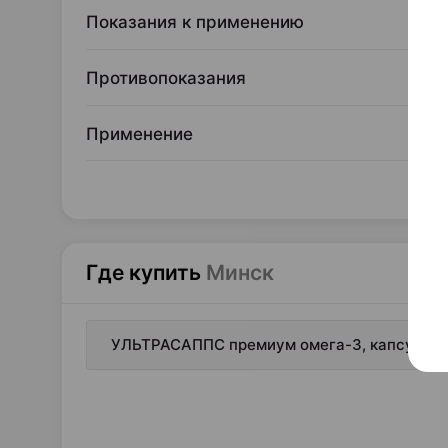
Показания к применению
Противопоказания
Применение
Где купить
Минск
УЛЬТРАСАППС премиум омега-3, капсулы ×