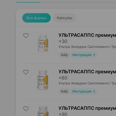
Все формы
Капсулы
УЛЬТРАСАППС премиум 
×
30
Ультра Энерджи Сапплементс Тр
БАД
Инструкция
УЛЬТРАСАППС премиум 
×
60
Ультра Энерджи Сапплементс Тр
БАД
Инструкция
УЛЬТРАСАППС премиум 
×
90