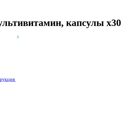
льтивитамин, капсулы
x30
рукция