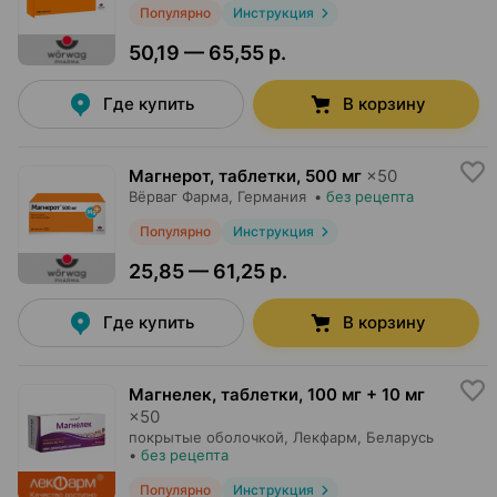
Популярно
Инструкция
50,19 — 65,55 р.
Где купить
В корзину
Магнерот, таблетки
,
500 мг
×
50
Вёрваг Фарма
, Германия
•
без рецепта
Популярно
Инструкция
25,85 — 61,25 р.
Где купить
В корзину
Магнелек, таблетки
,
100 мг + 10 мг
×
50
покрытые оболочкой,
Лекфарм
, Беларусь
•
без рецепта
Популярно
Инструкция