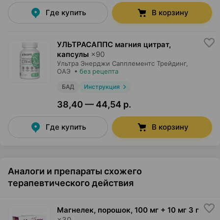
Где купить
В корзину
УЛЬТРАСАППС магния цитрат,
капсулы
×
90
Ультра Энерджи Сапплементс Трейдинг
,
ОАЭ
•
без рецепта
БАД
Инструкция
38,40 — 44,54 р.
Где купить
В корзину
Аналоги и препараты схожего
терапевтического действия
Магнелек, порошок
,
100 мг + 10 мг 3 г
×
30