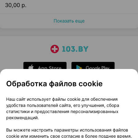
30,00 р.
Показать еще
Обработка файлов cookie
О проекте
Новости проекта
Наш сайт использует файлы cookie для обеспечения
удобства пользователей сайта, его улучшения, сбора
Размещение рекламы
Медицинский маркетинг
статистики и предоставления персонализированных
Публичный договор
Доставка
рекомендаций.
Пользовательское соглашение
Вы можете настроить параметры использования файлов
Способы оплаты
Вакансии
Партнеры
cookie или изменить свое согласие в более позднее время.