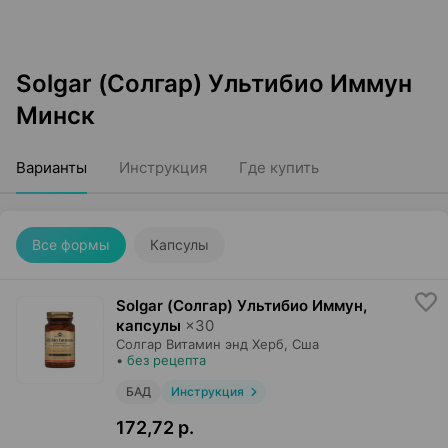
Solgar (Солгар) Ультибио Иммун
Минск
Варианты
Инструкция
Где купить
Все формы
Капсулы
Solgar (Солгар) Ультибио Иммун,
капсулы
×
30
Солгар Витамин энд Херб
, Сша
•
без рецепта
БАД
Инструкция
172,72 р.