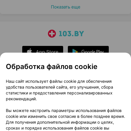
Показать еще
Обработка файлов cookie
О проекте
Новости проекта
Наш сайт использует файлы cookie для обеспечения
удобства пользователей сайта, его улучшения, сбора
Размещение рекламы
Медицинский маркетинг
статистики и предоставления персонализированных
Публичный договор
Доставка
рекомендаций.
Пользовательское соглашение
Вы можете настроить параметры использования файлов
Способы оплаты
Вакансии
Партнеры
cookie или изменить свое согласие в более позднее время.
Написать руководителю 103.by
Для получения дополнительной информации о целях,
сроках и порядке использования файлов cookie вы
Написать в поддержку