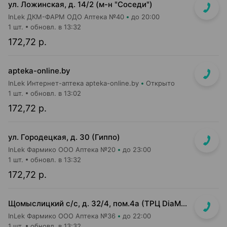
ул. Ложинская, д. 14/2 (м-н "Соседи")
InLek ДКМ-ФАРМ ОДО Аптека №40
до 20:00
1 шт.
обновл. в 13:32
172,72 р.
apteka-online.by
InLek Интернет-аптека apteka-online.by
Открыто
1 шт.
обновл. в 13:02
172,72 р.
ул. Городецкая, д. 30 (Гиппо)
InLek Фармико ООО Аптека №20
до 23:00
1 шт.
обновл. в 13:32
172,72 р.
Щомыслицкий с/с, д. 32/4, пом.4а (ТРЦ DiaMond city, вход напротив магазина Маяк)
InLek Фармико ООО Аптека №36
до 22:00
1 шт.
обновл. в 13:32