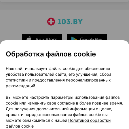
Обработка файлов cookie
О проекте
Новости проекта
Наш сайт использует файлы cookie для обеспечения
удобства пользователей сайта, его улучшения, сбора
Размещение рекламы
Медицинский маркетинг
статистики и предоставления персонализированных
Публичный договор
Доставка
рекомендаций.
Пользовательское соглашение
Вы можете настроить параметры использования файлов
Способы оплаты
Вакансии
Партнеры
cookie или изменить свое согласие в более позднее время.
Написать руководителю 103.by
Для получения дополнительной информации о целях,
сроках и порядке использования файлов cookie вы
Написать в поддержку
можете ознакомиться с нашей
Политикой обработки
Персональные настройки Cookie
файлов cookie