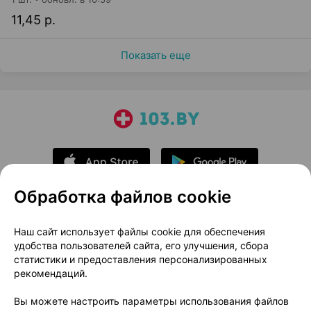
11,45 р.
Показать еще
Обработка файлов cookie
О проекте
Новости проекта
Наш сайт использует файлы cookie для обеспечения
удобства пользователей сайта, его улучшения, сбора
Размещение рекламы
Медицинский маркетинг
статистики и предоставления персонализированных
Публичный договор
Доставка
рекомендаций.
Пользовательское соглашение
Вы можете настроить параметры использования файлов
Способы оплаты
Вакансии
Партнеры