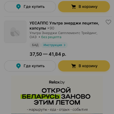
Где купить
В корзину
УЕСАППС Ультра энерджи лецитин,
капсулы
×
90
Ультра Энерджи Сапплементс Трейдинг
,
ОАЭ
•
без рецепта
БАД
Инструкция
37,50 — 41,84 р.
Где купить
В корзину