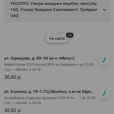
УЕСАППС Ультра энерджи лецитин, капсулы
×60, Ультра Энерджи Сапплементс Трейдинг
ОАЭ
30
На карте
ул. Одинцова, д. 69-1Н (м-н «Мила»)
ФармОстров ООО Аптека №16 на Одинцова
до 21:00
1 шт.
обновл. в 00:16
30,82 р.
ул. Есенина, д. 76-1 (ТЦ Maximus, в м-не Евроопт Super)
АстраФарма Кладовая здоровья ООО Аптека №9
до 21:00
1 шт.
обновл. в 00:49
30,82 р.