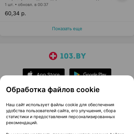
1 шт.
обновл. в 00:37
60,34 р.
Показать еще
Обработка файлов cookie
О проекте
Новости проекта
Наш сайт использует файлы cookie для обеспечения
удобства пользователей сайта, его улучшения, сбора
Размещение рекламы
Медицинский маркетинг
статистики и предоставления персонализированных
Публичный договор
Доставка
рекомендаций.
Пользовательское соглашение