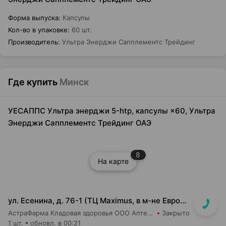
Форма выпуска
:
Капсулы
Кол-во в упаковке
:
60 шт.
Производитель
:
Ультра Энерджи Сапплементс Трейдинг
Где купить
Минск
УЕСАППС Ультра энерджи 5-htp, капсулы ×60, Ультра
Энерджи Сапплементс Трейдинг ОАЭ
8
На карте
ул. Есенина, д. 76-1 (ТЦ Maximus, в м-не Евроопт Super)
АстраФарма Кладовая здоровья ООО Аптека №9
Закрыто
1 шт.
обновл. в 00:21