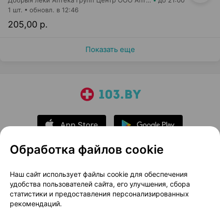
Добрыя леки Аптека групп Центр ООО Аптека №96
до 21:00
1 шт.
обновл. в 12:46
205,00 р.
Показать еще
Обработка файлов cookie
О проекте
Новости проекта
Наш сайт использует файлы cookie для обеспечения
удобства пользователей сайта, его улучшения, сбора
Размещение рекламы
Медицинский маркетинг
статистики и предоставления персонализированных
Публичный договор
Доставка
рекомендаций.
Пользовательское соглашение