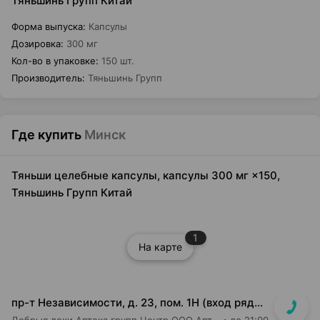
Тяньшинь Групп Китай
Форма выпуска
:
Капсулы
Дозировка
:
300 мг
Кол-во в упаковке
:
150 шт.
Производитель
:
Тяньшинь Групп
Где купить
Минск
Тяньши целебные капсулы, капсулы 300 мг ×150,
Тяньшинь Групп Китай
1
На карте
пр-т Независимости, д. 23, пом. 1Н (вход рядом со входом в м-н Евроопт и Кафетерий)