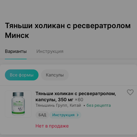
Тяньши холикан с ресвератролом
Минск
Варианты
Инструкция
Все формы
Капсулы
Тяньши холикан с ресвератролом,
капсулы
,
350 мг
×
60
Тяньшинь Групп
, Китай
•
без рецепта
БАД
Инструкция
Нет в продаже